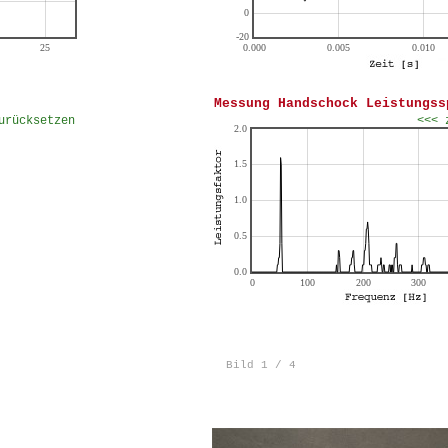
Messung Handschock Leistungss
urücksetzen
<<< 
Bild 1 / 4