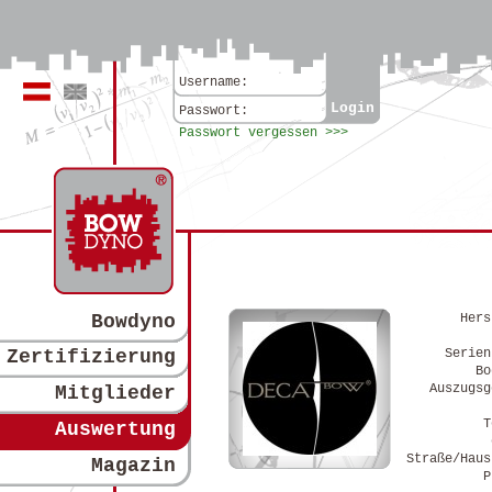
Username:
Login
Deutsch
Englisch
Passwort:
Passwort vergessen >>>
Bowdyno
Hers
Zertifizierung
Serien
Bo
Auszugsg
Mitglieder
T
Auswertung
Straße/Haus
Magazin
P