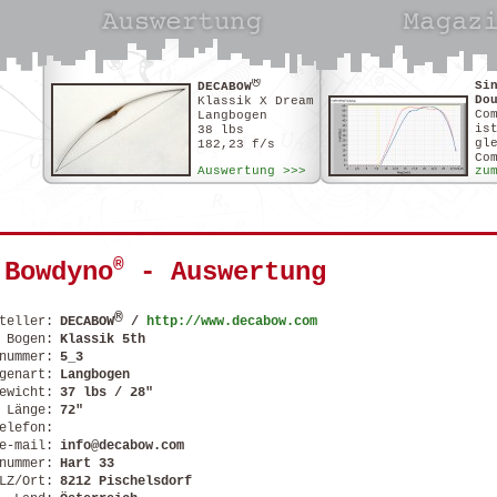
®
Si
DECABOW
Do
Klassik X Dream
Co
Langbogen
is
38 lbs
gl
182,23 f/s
Co
Auswertung >>>
zu
Di
Un
si
be
sp
An
si
®
Bowdyno
- Auswertung
ho
Me
er
Fe
®
teller:
DECABOW
/
http://www.decabow.com
da
Bogen:
Klassik 5th
Un
nummer:
5_3
gi
genart:
Langbogen
wo
en
ewicht:
37 lbs / 28"
si
Länge:
72"
elefon:
e-mail:
info@decabow.com
nummer:
Hart 33
LZ/Ort:
8212 Pischelsdorf