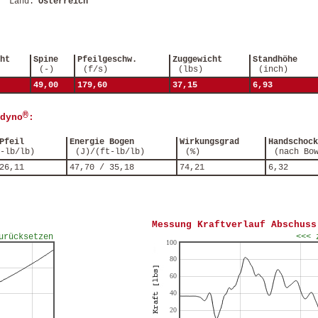
Land:
Österreich
ht
Spine
Pfeilgeschw.
Zuggewicht
Standhöhe
(-)
(f/s)
(lbs)
(inch)
49,00
179,60
37,15
6,93
®
dyno
:
Pfeil
Energie Bogen
Wirkungsgrad
Handschock
-lb/lb)
(J)/(ft-lb/lb)
(%)
(nach Bo
26,11
47,70 / 35,18
74,21
6,32
Messung Kraftverlauf Abschuss
urücksetzen
<<< 