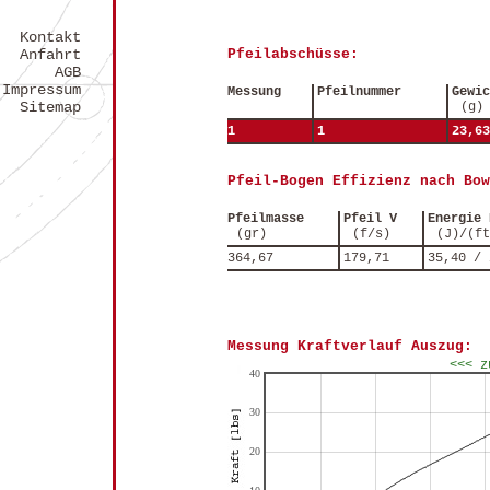
Kontakt
Anfahrt
Pfeilabschüsse:
AGB
Impressum
Messung
Pfeilnummer
Gewic
Sitemap
(g)
1
1
23,63
Pfeil-Bogen Effizienz nach Bow
Pfeilmasse
Pfeil V
Energie 
(gr)
(f/s)
(J)/(ft
364,67
179,71
35,40 / 
Messung Kraftverlauf Auszug:
<<< z