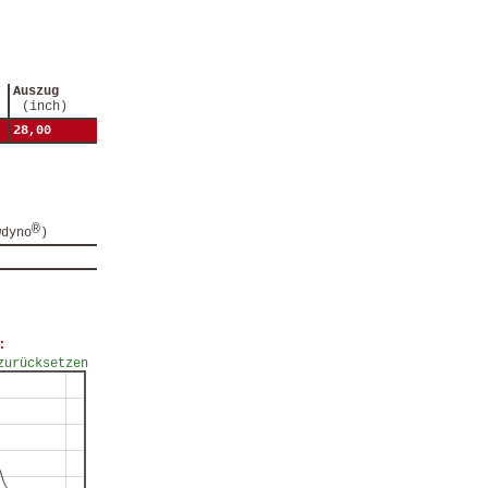
Auszug
(inch)
28,00
®
wdyno
)
:
zurücksetzen