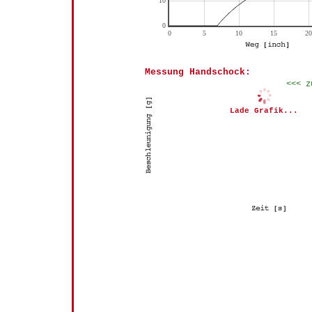
Messung Handschock:
<<< z
Lade Grafik...