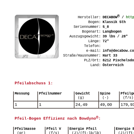
®
Hersteller:
DECABOW
/
htt
Bogen:
Klassik 5th
Seriennummer:
5_8
Bogenart:
Langbogen
Auszugsgewicht:
39 lbs / 28"
Länge:
72"
Telefon:
e-mail:
info@decabow.co
Straße/Hausnummer:
Hart 33
PLZ/Ort:
8212 Pischelsdo
Land:
Österreich
Pfeilabschuss 1:
Messung
Pfeilnummer
Gewicht
Spine
Pfeilg
(g)
(-)
(f/s)
1
1
24,49
49,00
179,9
®
Pfeil-Bogen Effizienz nach Bowdyno
:
Pfeilmasse
Pfeil V
Energie Pfeil
Energie 
(gr)
(f/s)
(J)/(ft-lb/lb)
(J)/(ft