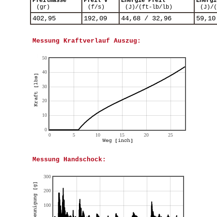
Pfeilmasse
Pfeil V
Energie Pfeil
Energi
(gr)
(f/s)
(J)/(ft-lb/lb)
(J)/
402,95
192,09
44,68 / 32,96
59,10
Messung Kraftverlauf Auszug:
Messung Handschock: