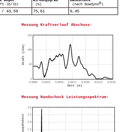
e Bogen
Wirkungsgrad
Handschock
®
(ft-lb/lb)
(%)
(nach Bowdyno
)
 / 43,59
75,61
9,45
Messung Kraftverlauf Abschuss:
Messung Handschock Leistungsspektrum: