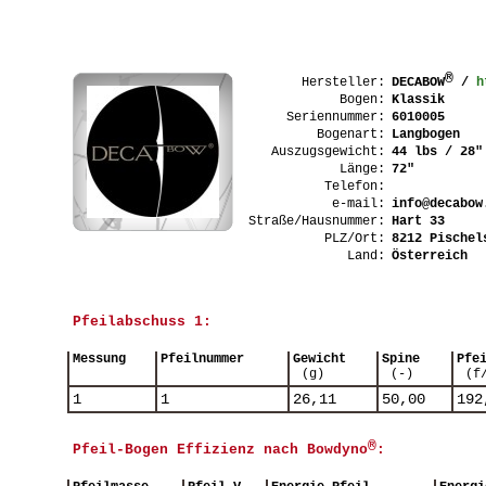
®
Hersteller:
DECABOW
/
h
Bogen:
Klassik
Seriennummer:
6010005
Bogenart:
Langbogen
Auszugsgewicht:
44 lbs / 28"
Länge:
72"
Telefon:
e-mail:
info@decabow
Straße/Hausnummer:
Hart 33
PLZ/Ort:
8212 Pischel
Land:
Österreich
Pfeilabschuss 1:
Messung
Pfeilnummer
Gewicht
Spine
Pfe
(g)
(-)
(f
1
1
26,11
50,00
192
®
Pfeil-Bogen Effizienz nach Bowdyno
: