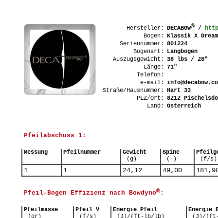
®
Hersteller:
DECABOW
/
htt
Bogen:
Klassik X Dream
Seriennummer:
801224
Bogenart:
Langbogen
Auszugsgewicht:
38 lbs / 28"
Länge:
71"
Telefon:
e-mail:
info@decabow.co
Straße/Hausnummer:
Hart 33
PLZ/Ort:
8212 Pischelsdo
Land:
Österreich
Pfeilabschuss 1:
Messung
Pfeilnummer
Gewicht
Spine
Pfeilg
(g)
(-)
(f/s)
1
1
24,12
49,00
181,9
®
Pfeil-Bogen Effizienz nach Bowdyno
:
Pfeilmasse
Pfeil V
Energie Pfeil
Energie 
(gr)
(f/s)
(J)/(ft-lb/lb)
(J)/(ft